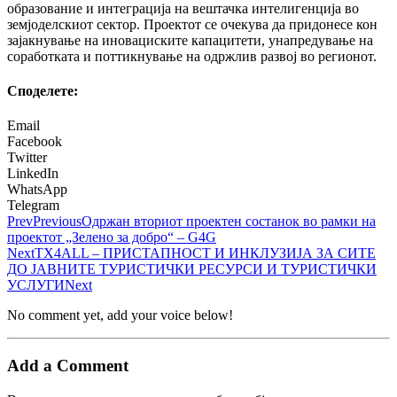
образование и интеграција на вештачка интелигенција во
земјоделскиот сектор. Проектот се очекува да придонесе кон
зајакнување на иновациските капацитети, унапредување на
соработката и поттикнување на одржлив развој во регионот.
Споделeте:
Email
Facebook
Twitter
LinkedIn
WhatsApp
Telegram
Prev
Previous
Одржан вториот проектен состанок во рамки на
проектот „Зелено за добро“ – G4G
Next
TX4ALL – ПРИСТАПНОСТ И ИНКЛУЗИЈА ЗА СИТЕ
ДО ЈАВНИТЕ ТУРИСТИЧКИ РЕСУРСИ И ТУРИСТИЧКИ
УСЛУГИ
Next
No comment yet, add your voice below!
Add a Comment