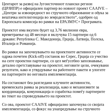
Центарот за развој на Југоисточниот плански регион
(ЦРЈИПР) е официјален партнер во новиот проект CAAIVE –
„Центри за извонредност во стручното образование и обука за
вештачка интелигенција во земјоделството“, одобрен од
Европската комисија во рамки на ЕРАЗМУС+ Програмата.
Проектот има вкупен буџет од 3,76 милиони евра,
времетраење од 48 месеци и вклучува 15 партнери од 6
држави: Република С. Македонија, Грција, Латвија, Полска,
Италија и Романија.
Во рамки на започнувањето на проектните активности се
одржа почетен (Kick-off) состанок во Серес, Грција со учество
на сите проектни партнери, со цел меѓусебно запознавање,
детално претставување на проектот, неговите цели, очекувани
резултати, како и утврдување на работните пакети и улогите
на партнерите во неговата имплементација.
На состанокот беа разгледани клучните активности,
временската рамка за реализација, како и механизмите за
координација, комуникација и соработка помеѓу партнерите
во текот на спроведувањето на проектот.
Со ова, проектот CAAIVE официјално започнува со својата
имплементација, со фокус на унапредување на стручното