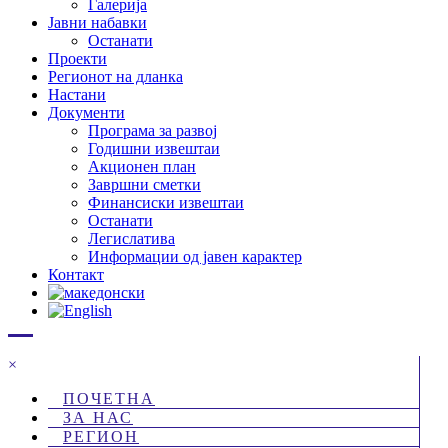
Галерија
Јавни набавки
Останати
Проекти
Регионот на дланка
Настани
Документи
Програма за развој
Годишни извештаи
Акционен план
Завршни сметки
Финансиски извештаи
Останати
Легислатива
Информации од јавен карактер
Контакт
×
ПОЧЕТНА
ЗА НАС
РЕГИОН