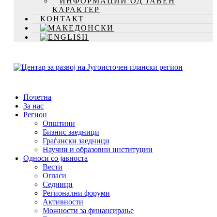
ИНФОРМАЦИИ ОД ЈАВЕН
КАРАКТЕР
КОНТАКТ
Почетна
За нас
Регион
Општини
Бизнис заедници
Граѓански заедници
Научни и образовни институции
Односи со јавноста
Вести
Огласи
Седници
Регионални форуми
Активности
Можности за финансирање