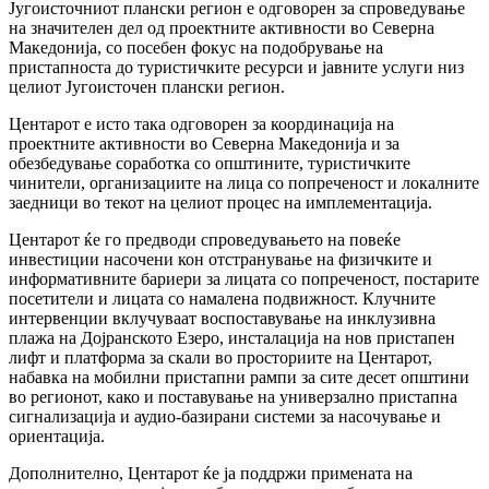
Југоисточниот плански регион е одговорен за спроведување
на значителен дел од проектните активности во Северна
Македонија, со посебен фокус на подобрување на
пристапноста до туристичките ресурси и јавните услуги низ
целиот Југоисточен плански регион.
Центарот е исто така одговорен за координација на
проектните активности во Северна Македонија и за
обезбедување соработка со општините, туристичките
чинители, организациите на лица со попреченост и локалните
заедници во текот на целиот процес на имплементација.
Центарот ќе го предводи спроведувањето на повеќе
инвестиции насочени кон отстранување на физичките и
информативните бариери за лицата со попреченост, постарите
посетители и лицата со намалена подвижност. Клучните
интервенции вклучуваат воспоставување на инклузивна
плажа на Дојранското Езеро, инсталација на нов пристапен
лифт и платформа за скали во просториите на Центарот,
набавка на мобилни пристапни рампи за сите десет општини
во регионот, како и поставување на универзално пристапна
сигнализација и аудио-базирани системи за насочување и
ориентација.
Дополнително, Центарот ќе ја поддржи примената на