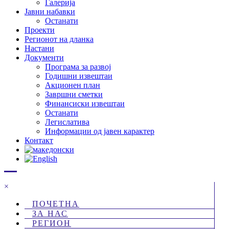
Галерија
Јавни набавки
Останати
Проекти
Регионот на дланка
Настани
Документи
Програма за развој
Годишни извештаи
Акционен план
Завршни сметки
Финансиски извештаи
Останати
Легислатива
Информации од јавен карактер
Контакт
×
ПОЧЕТНА
ЗА НАС
РЕГИОН