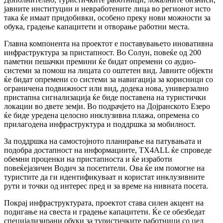
јавните институции и невработените лица во регионот исто
така ќе имаат придобивки, особено преку нови можности за
обука, градење капацитети и отворање работни места.
Главна компонента на проектот е поставувањето иновативна
инфраструктура за пристапност. Во Солун, повеќе од 200
паметни пешачки премини ќе бидат опремени со аудио-
системи за помош на лицата со оштетен вид. Јавните објекти
ќе бидат опремени со системи за навигација за корисници со
ограничена подвижност или вид, додека нова, универзално
пристапна сигнализација ќе биде поставена на туристички
локации во двете земји. Во подрачјето на Дојранското Езеро
ќе биде уредена целосно инклузивна плажа, опремена со
прилагодена инфраструктура и поддршка за мобилност.
За поддршка на самостојното планирање на патувањата и
подобра достапност на информациите, TX4ALL ќе спроведе
обемни проценки на пристапноста и ќе изработи
повеќејазичен Водич за посетители. Ова ќе им помогне на
туристите да ги идентификуваат и користат инклузивните
рути и точки од интерес пред и за време на нивната посета.
Покрај инфраструктурата, проектот става силен акцент на
подигање на свеста и градење капацитети. Ќе се обезбедат
специјализирани обуки за туристичките работници со цел