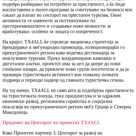
подобро разбирање на потребите за пристапност, а ќе биде
воспоставена и пилот-програма за советување на бизниси кои
сакаат да влезат во секторот на пристапен туризам. Овие
активности се наменети за поттикнување на
претприемништвото и создавање нови можности за
вработување, особено за лицата со попреченост.
На крајот, TX4ALL ќе спроведе заедничка стратегија за
брендирање и меѓународна промоција, позиционирајќи го
прекуграничниот регион како водечка дестинација за
инклузивен туризам. Преку координирани кампањи и
дигитални алатки, проектот има за цел да допре до нови
глобални пазари, да привлече нови групи посетители и да ја
прошири туристичката активност кон помалку познати
подрачја и периоди надвор од главната туристичка сезона.
На тој начин, TX4ALL не само што ја подобрува пристапноста
на туристичката понуда, туку придонесува и за одржлив
економски развој, регионална соработка и социјална
инклузија во прекуграничниот регион меѓу Грција и Северна
Македонија.
Придонес на Центарот во проектот TX4ALL
Како Проектен партнер 3, Центарот за развој на