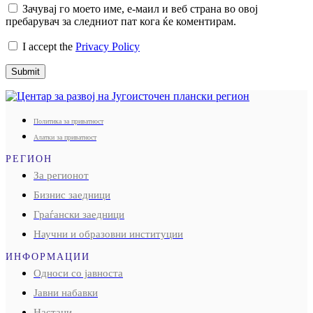
Зачувај го моето име, е-маил и веб страна во овој
пребарувач за следниот пат кога ќе коментирам.
I accept the
Privacy Policy
Submit
Политика за приватност
Алатки за приватност
РЕГИОН
За регионот
Бизнис заедници
Граѓански заедници
Научни и образовни институции
ИНФОРМАЦИИ
Односи со јавноста
Јавни набавки
Настани