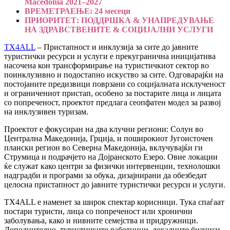
Macedonia 2021–2027
ВРЕМЕТРАЕЊЕ: 24 месеци
ПРИОРИТЕТ: ПОДДРШКА & УНАПРЕДУВАЊЕ
НА ЗДРАВСТВЕНИТЕ & СОЦИЈАЛНИ УСЛУГИ
TX4ALL
– Пристапност и инклузија за сите до јавните
туристички ресурси и услуги е прекугранична иницијатива
насочена кон трансформирање на туристичкиот сектор во
поинклузивно и подостапно искуство за сите. Одговарајќи на
постојаните предизвици поврзани со социјалната исклученост
и ограничениот пристап, особено за постарите лица и лицата
со попреченост, проектот предлага сеопфатен модел за развој
на инклузивен туризам.
Проектот е фокусиран на два клучни региони: Солун во
Централна Македонија, Грција, и поширокиот Југоисточен
плански регион во Северна Македонија, вклучувајќи ги
Струмица и подрачјето на Дојранското Езеро. Овие локации
ќе служат како центри за физички интервенции, технолошки
надградби и програми за обука, дизајнирани да обезбедат
целосна пристапност до јавните туристички ресурси и услуги.
TX4ALL е наменет за широк спектар корисници. Тука спаѓаат
постари туристи, лица со попреченост или хронични
заболувања, како и нивните семејства и придружници.
Дополнително, туристичките работници, локалните бизниси,