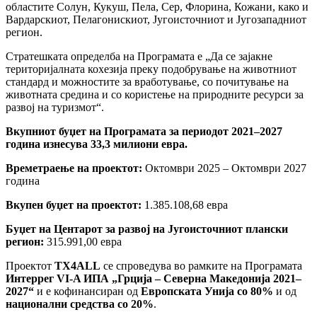
областите Солун, Кукуш, Пела, Сер, Флорина, Кожани, како и
Вардарскиот, Пелагонискиот, Југоисточниот и Југозападниот
регион.
Стратешката определба на Програмата е „Да се зајакне
територијалната кохезија преку подобрување на животниот
стандард и можностите за вработување, со почитување на
животната средина и со користење на природните ресурси за
развој на туризмот“.
Вкупниот буџет на Програмата за периодот 2021–2027
година изнесува 33,3 милиони евра.
Времетраење на проектот:
Октомври 2025 – Октомври 2027
година
Вкупен буџет на проектот:
1.385.108,68 евра
Буџет на Центарот за развој на Југоисточниот плански
регион:
315.991,00 евра
Проектот
TX4ALL
се спроведува во рамките на Програмата
Интеррег VI-A ИПА „Грција – Северна Македонија 2021–
2027“
и е кофинансиран од
Европската Унија со 80%
и од
национални средства со 20%
.