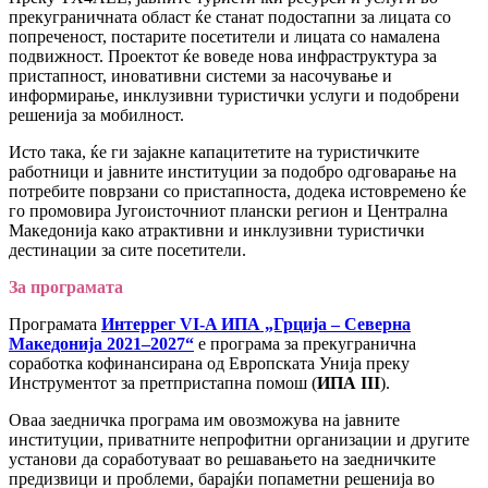
прекуграничната област ќе станат подостапни за лицата со
попреченост, постарите посетители и лицата со намалена
подвижност. Проектот ќе воведе нова инфраструктура за
пристапност, иновативни системи за насочување и
информирање, инклузивни туристички услуги и подобрени
решенија за мобилност.
Исто така, ќе ги зајакне капацитетите на туристичките
работници и јавните институции за подобро одговарање на
потребите поврзани со пристапноста, додека истовремено ќе
го промовира Југоисточниот плански регион и Централна
Македонија како атрактивни и инклузивни туристички
дестинации за сите посетители.
За програмата
Програмата
Интеррег VI-A ИПА „Грција – Северна
Македонија 2021–2027“
е програма за прекугранична
соработка кофинансирана од Европската Унија преку
Инструментот за претпристапна помош (
ИПА III
).
Оваа заедничка програма им овозможува на јавните
институции, приватните непрофитни организации и другите
установи да соработуваат во решавањето на заедничките
предизвици и проблеми, барајќи попаметни решенија во