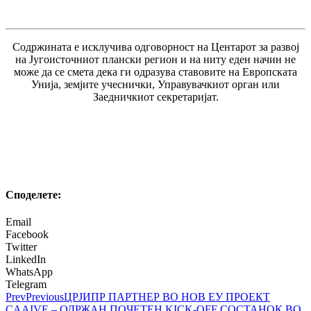
Содржината е исклучива одговорност на Центарот за развој
на Југоисточниот плански регион и на ниту еден начин не
може да се смета дека ги одразува ставовите на Европската
Унија, земјите учеснички, Управувачкиот орган или
Заедничкиот секретаријат.
Споделeте:
Email
Facebook
Twitter
LinkedIn
WhatsApp
Telegram
Prev
Previous
ЦРЈИПР ПАРТНЕР ВО НОВ ЕУ ПРОЕКТ
CAAIVE – ОДРЖАН ПОЧЕТЕН KICK-OFF СОСТАНОК ВО