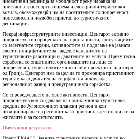
иновативни решенија за мобилност преку набавка на
пристапна транспортна опрема и електрични туристички
возила, овозможувајќи им на посетителите со попреченост
понезависен и поудобен пристап до туристичките
дестинации.
Покрај инфраструктурните инвестиции, Центарот активно
придонесува во проценките на пристапноста, консултациите
со засегнатите страни, активностите за подигање на јавната
свест и иницијативите за градење капацитети на
туристичките работници и давателите на услуги. Преку тесна
соработка со општините, организациите на лица со
попреченост, туристичките чинители и проектните партнери
од Грција, Центарот има за цел да го промовира пристапниот
туризам како двигател на социјалната инклузија,
регионалниот развој и прекуграничната соработка.
Со спроведувањето на овие активности, Центарот
придонесува кон создавање на поинклузивна туристичка
средина во Југоисточниот плански регион и кон
позиционирање на регионот како пристапна дестинација и за
жителите и за посетителите.
Очекувани резултати
Преку TX4ALL, јавните туристички ресурси и услуги во