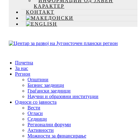
ИНФОРМАЦИИ ОД ЈАВЕН
КАРАКТЕР
КОНТАКТ
Почетна
За нас
Регион
Општини
Бизнис заедници
Граѓански заедници
Научни и образовни институции
Односи со јавноста
Вести
Огласи
Седници
Регионални форуми
Активности
Можности за финансирање