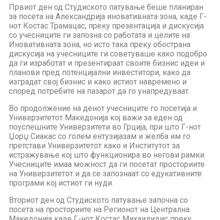
Првиот ден од Студиското патување беше планиран
за посета на Александрија иновативната зона, каде Г-
нот Костас Трамацас, преку презентација и дискусија
со учесниците ги запозна со работата и целите на
Иновативната зона, но исто така преку обострана
дискусија на учесниците ги советуваше како подобро
да ги изработат и презентираат своите бизнис идеи и
планови пред потенцијални инвеститори, како да
изградат свој бизнис и како истиот навремено и
според потребите на пазарот да го унапредуваат.
Во продолжение на денот учесниците го посетија и
Универзитетот Македонија кој важи за еден од
поуспешните Универзитети во Грција, при што Г-нот
Џорџ Сиакас со голем ентузијазам и желба им го
претстави Универзитетот како и Институтот за
истражување кој што функционира во негови рамки.
Учесниците имаа можност да ги посетат просториите
на Универзитетот и да се запознаат со едукативните
програми кој истиот ги нуди.
Вториот ден од Студиското патување започна со
посета на просториите на Регионот на Централна
Македонија каде Г-нот Костас Михаилидис преку