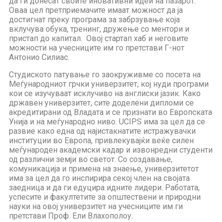
да ги донесат своите иновативни идеи на пазарот.
Оваа цел претприемачите имаат можност да ја
достигнат преку програма за забрзување која
вклучува обука, тренинг, дружење со ментори и
пристап до капитал. Овој стартап хаб и неговите
можности на учесниците им го претстави Г-нот
Антонио Силиас.
Студиското патување го заокруживме со посета на
Меѓународниот грчки универзитет, кој нуди програми
кои се изучуваат исклучиво на англиски јазик. Како
државен универзитет, сите доделени дипломи се
акредитирани од Владата и се признати во Европската
Унија и на меѓународно ниво. UCIPS има за цел да се
развие како една од најистакнатите истражувачки
институции во Европа, привлекувајќи веќе силен
меѓународен академски кадар и извонредни студенти
од различни земји во светот. Со создавање,
комуникација и примена на знаење, универзитетот
има за цел да го инспирира секој член на својата
заедница и да ги едуцира идните лидери. Работата,
успесите и факултетите за општествени и природни
науки на овој универзитет на учесниците им ги
претстави Проф. Ели Влахополоу.