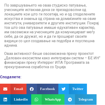
По завршувањето на оваа студиско патување,
учесниците истакнаа дека се презадоволни од
локациите кои што ги посетија, но и од споделените
искуства и знаења од страна на домаќините на овие
институти, универзитети и другите институции. Покрај
тоа што ова патување имаше едукативен карактер,
им овозможи на учесниците да комуницираат меѓу
себе, да се дружат, но и да ги прошират своите
видици со цел создавање на подобра и поуспешна
иднина.
Оваа активност беше овозможена преку проектот
„Деловен екосистем како интегриран систем – БЕ ИН”
финансиран преку Интеррег ИПА Програмата за
прекугранична соработка со Грција.
Споделeте:
Email
Facebook
Twitter
LinkedIn
WhatsApp
Telegram