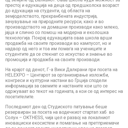
престој и едукација на деца од предшколска возраст
до едукација на студенти, од областа на
земјоделството, прехранбената индустрија,
зачувување на природните ресурси, како и во
производството на домашни производи како млеко,
јајца и слично со помош на модерна и еколошка
технологија. Покрај едукацијата оваа школа врши
продажба на своите производи во кампусот, но и
надвор од него и тоа им помага на учениците и
студентите да се стекнат со искуство и знаење во
промоција и продажба на своите производи.
На крајот од денот, Г-а Вики Далкрани при посета на
HELEXPO – Центарот за организирање изложби,
конгреси и културни настани во Грција сподели
информација за саемите и настаните кои што се
одржуваат во текот на годината, а кои се од интерес на
посетителите.
Последниот ден од Студиското патување беше
резервиран за посета на водечкиот стартап хаб во
Солун – OKTHESS, чија цел е развој на локалниот
иновациски екосистем и помагање на претприемачи