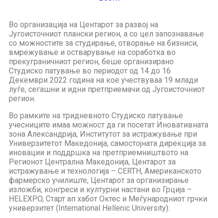
Во организација на Центарот за развој на
Југоисточниот плански регион, а со цел запознавање
со можностите за студирање, отворање на бизниси,
вмрежување и остварување на соработка во
прекуграничниот регион, беше организирано
Студиско патување во периодот од 14 до 16
Декември 2022 година на кое учествуваа 19 млади
луѓе, сегашни и идни претприемачи од Југоисточниот
регион.
Во рамките на тридневното Студиско патување
учесниците имаа можност да ги посетат Иновативната
зона Александрија, Институтот за истражување при
Универзитетот Македонија, самостојната дирекција за
иновации и поддршка на претприемништвото на
Регионот Централна Македонија, Центарот за
истражување и технологија – CERTH, Американското
фармерско училиште, Центарот за организирање
изложби, конгреси и културни настани во Грција –
HELEXPO, Старт ап хабот Октес и Меѓународниот грчки
универзитет (International Hellenic University).