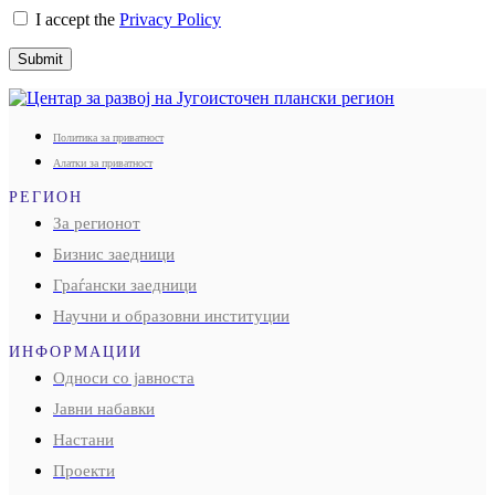
I accept the
Privacy Policy
Submit
Политика за приватност
Алатки за приватност
РЕГИОН
За регионот
Бизнис заедници
Граѓански заедници
Научни и образовни институции
ИНФОРМАЦИИ
Односи со јавноста
Јавни набавки
Настани
Проекти