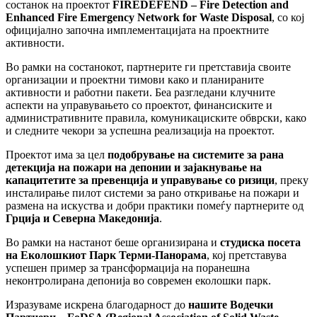
состанок на проектот
FIREDEFEND – Fire Detection and
Enhanced Fire Emergency Network for Waste Disposal
, со кој
официјално започна имплементацијата на проектните
активности.
Во рамки на состанокот, партнерите ги претставија своите
организации и проектни тимови како и планираните
активности и работни пакети. Беа разгледани клучните
аспекти на управувањето со проектот, финансиските и
административните правила, комуникациските обврски, како
и следните чекори за успешна реализација на проектот.
Проектот има за цел
подобрување на системите за рана
детекција на пожари на депонии и зајакнување на
капацитетите за превенција и управување со ризици
, преку
инсталирање пилот системи за рано откривање на пожари и
размена на искуства и добри практики помеѓу партнерите од
Грција и Северна Македонија
.
Во рамки на настанот беше организирана и
студиска посета
на Еколошкиот Парк Терми-Панорама
, кој претставува
успешен пример за трансформација на поранешна
неконтролирана депонија во современ еколошки парк.
Изразуваме искрена благодарност до
нашите Водечки