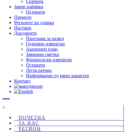
Галерија
Јавни набавки
Останати
Проекти
Регионот на дланка
Настани
Документи
Програма за развој
Годишни извештаи
Акционен план
Завршни сметки
Финансиски извештаи
Останати
Легислатива
Информации од јавен карактер
Контакт
×
ПОЧЕТНА
ЗА НАС
РЕГИОН