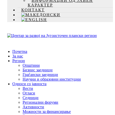
ИНФОРМАЦИИ ОД ЈАВЕН
КАРАКТЕР
КОНТАКТ
Почетна
За нас
Регион
Општини
Бизнис заедници
Граѓански заедници
Научни и образовни институции
Односи со јавноста
Вести
Огласи
Седници
Регионални форуми
Активности
Можности за финансирање