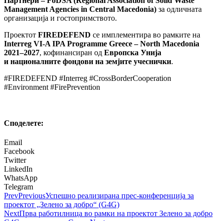
Партнери – FoDSA (Regional Association of Solid Waste
Management Agencies in Central Macedonia)
за одличната
организација и гостопримството.
Проектот
FIREDEFEND
се имплементира во рамките на
Interreg VI-A IPA Programme Greece – North Macedonia
2021–2027
, кофинансиран од
Европска Унија
и
националните фондови на земјите учеснички
.
#FIREDEFEND #Interreg #CrossBorderCooperation
#Environment #FirePrevention
Споделeте:
Email
Facebook
Twitter
LinkedIn
WhatsApp
Telegram
Prev
Previous
Успешно реализирана прес-конференција за
проектот „Зелено за добро“ (G4G)
Next
Прва работилница во рамки на проектот Зелено за добро